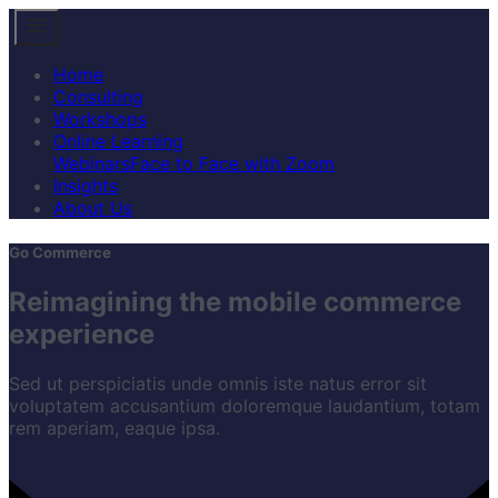
Home
Consulting
Workshops
Online Learning
Webinars
Face to Face with Zoom
Insights
About Us
Go Commerce
Reimagining the mobile commerce
experience
Sed ut perspiciatis unde omnis iste natus error sit
voluptatem accusantium doloremque laudantium, totam
rem aperiam, eaque ipsa.