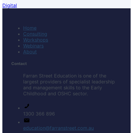
Digital
Home
Consulting
Workshops
Webinars
About
Contact
Farran Street Education is one of the
largest providers of specialist leadership
and management skills to the Early
Childhood and OSHC sector.
1300 366 896
education@farranstreet.com.au